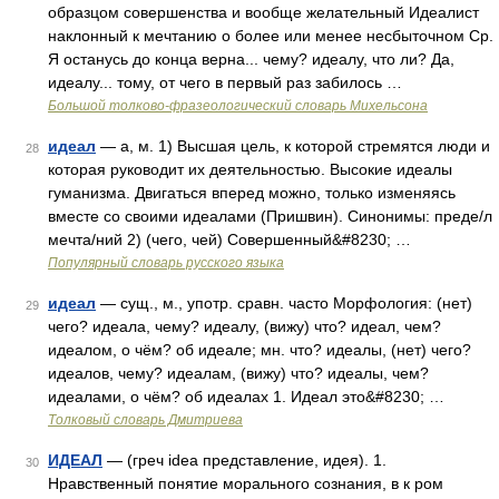
образцом совершенства и вообще желательный Идеалист
наклонный к мечтанию о более или менее несбыточном Ср.
Я останусь до конца верна... чему? идеалу, что ли? Да,
идеалу... тому, от чего в первый раз забилось …
Большой толково-фразеологический словарь Михельсона
идеал
— а, м. 1) Высшая цель, к которой стремятся люди и
28
которая руководит их деятельностью. Высокие идеалы
гуманизма. Двигаться вперед можно, только изменяясь
вместе со своими идеалами (Пришвин). Синонимы: преде/л
мечта/ний 2) (чего, чей) Совершенный&#8230; …
Популярный словарь русского языка
идеал
— сущ., м., употр. сравн. часто Морфология: (нет)
29
чего? идеала, чему? идеалу, (вижу) что? идеал, чем?
идеалом, о чём? об идеале; мн. что? идеалы, (нет) чего?
идеалов, чему? идеалам, (вижу) что? идеалы, чем?
идеалами, о чём? об идеалах 1. Идеал это&#8230; …
Толковый словарь Дмитриева
ИДЕАЛ
— (греч idea представление, идея). 1.
30
Нравственный понятие морального сознания, в к ром