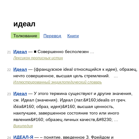
идеал
Толкование
Перевод
Книги
Идеал
— ■ Совершенно бесполезен …
21
Лексикон прописных истин
Идеал
— (французское ideal относящийся к идее), образец,
22
нечто совершенное, высшая цель стремлений. …
Иллюстрированный энциклопедический словарь
Идеал
— У этого термина существуют и другие значения,
23
см. Идеал (значения). Идеал (лат.&#160;idealis от греч.
ἰδέα&#160; образ, идея)&#160; высшая ценность,
наилучшее, завершенное состояние того или иного
явления&#160; образец личных качеств,&#8230; …
Википедия
ИДЕАЛ-Я
— – понятие, введенное З. Фрейдом и
24