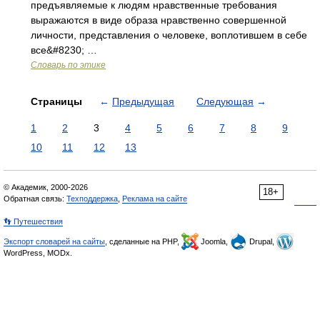
предъявляемые к людям нравственные требования
выражаются в виде образа нравственно совершенной
личности, представления о человеке, воплотившем в себе
все&#8230; …
Словарь по этике
Страницы
←
Предыдущая
Следующая
→
1
2
3
4
5
6
7
8
9
10
11
12
13
© Академик, 2000-2026
18+
Обратная связь:
Техподдержка
,
Реклама на сайте
👣 Путешествия
Экспорт словарей на сайты
, сделанные на PHP,
Joomla,
Drupal,
WordPress, MODx.