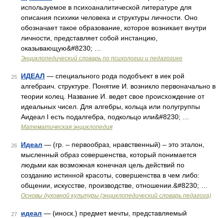
используемое в психоаналитической литературе для
описания психики человека и структуры личности. Оно
обозначает такое образование, которое возникает внутри
личности, представляет собой инстанцию,
оказывающую&#8230; …
Энциклопедический словарь по психологии и педагогике
ИДЕАЛ
— специального рода подобъект в иек рой
25
алгебраич. структуре. Понятие И. возникло первоначально в
теории колец. Название И. ведет свое происхождение от
идеальных чисел. Для алгебры, кольца или полугруппы
Аидеал I есть подалгебра, подкольцо или&#8230; …
Математическая энциклопедия
Идеал
— (гр. – первообраз, нравственный) – это эталон,
26
мысленный образ совершенства, который понимается
людьми как возможная конечная цель действий по
созданию истинной красоты, совершенства в чем либо:
общении, искусстве, производстве, отношении.&#8230; …
Основы духовной культуры (энциклопедический словарь педагога)
идеал
— (иноск.) предмет мечты, представляемый
27